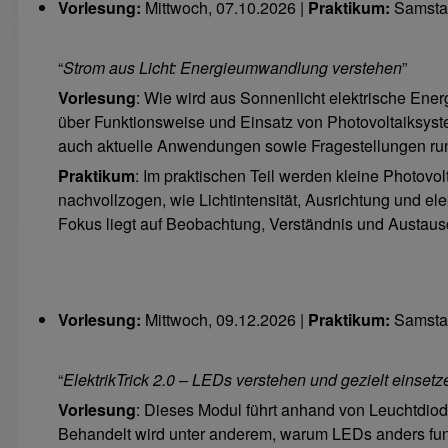
Vorlesung:
Mittwoch, 07.10.2026 |
Praktikum:
Samstag
“
Strom aus Licht: Energieumwandlung verstehen
”
Vorlesung
: Wie wird aus Sonnenlicht elektrische Ener
über Funktionsweise und Einsatz von Photovoltaiksy
auch aktuelle Anwendungen sowie Fragestellungen ru
Praktikum
: Im praktischen Teil werden kleine Photov
nachvollzogen, wie Lichtintensität, Ausrichtung und el
Fokus liegt auf Beobachtung, Verständnis und Austaus
Vorlesung:
Mittwoch, 09.12.2026 |
Praktikum:
Samstag
“
ElektrikTrick 2.0 – LEDs verstehen und gezielt einsetz
Vorlesung
: Dieses Modul führt anhand von Leuchtdiod
Behandelt wird unter anderem, warum LEDs anders fun