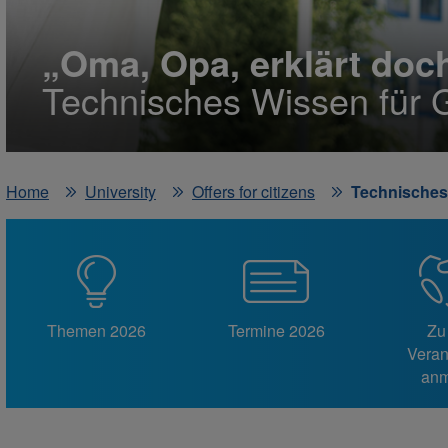
„Oma, Opa, erklärt doc
Technisches Wissen für 
Home
University
Offers for citizens
Technisches
Themen 2026
Termine 2026
Zu
Veran
anm