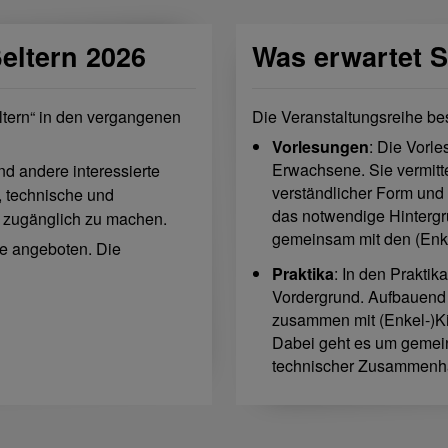
eltern 2026
Was erwartet S
ltern“ in den vergangenen
Die Veranstaltungsreihe be
Vorlesungen
: Die Vorle
Erwachsene. Sie vermitt
und andere interessierte
verständlicher Form und be
, technische und
das notwendige Hintergr
 zugänglich zu machen.
gemeinsam mit den (Enke
le angeboten. Die
Praktika
: In den Prakti
Vordergrund. Aufbauend
zusammen mit (Enkel-)Kin
Dabei geht es um gemei
technischer Zusammenh