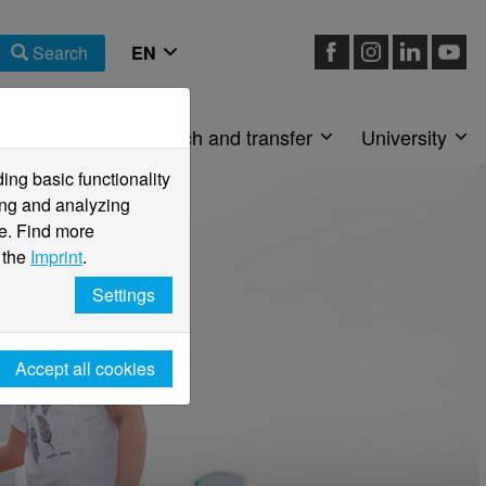
Search
Faculties
Research and transfer
University
ng basic functionality
ving and analyzing
e. Find more
 the
Imprint
.
Settings
Accept all cookies