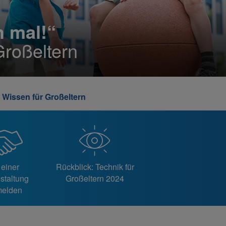
h mal!“
Großeltern
 Wissen für Großeltern
 einer
Rückblick: Technik für
staltung
Großeltern 2024
elden