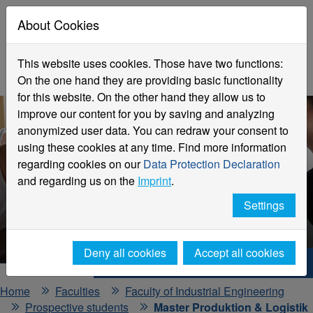
About Cookies
This website uses cookies. Those have two functions:
On the one hand they are providing basic functionality
for this website. On the other hand they allow us to
improve our content for you by saving and analyzing
anonymized user data. You can redraw your consent to
using these cookies at any time. Find more information
regarding cookies on our
Data Protection Declaration
and regarding us on the
Imprint
.
Produktion & Logistik
Settings
Master of Science
Deny all cookies
Accept all cookies
Hochschule Niederrhein. Your way.
Home
Faculties
Faculty of Industrial Engineering
Prospective students
Master Produktion & Logistik